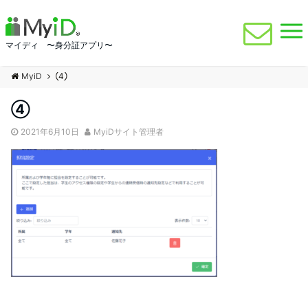
マイディ 〜身分証アプリ〜
MyiD
④
④
2021年6月10日
MyiDサイト管理者