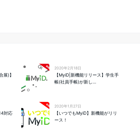
2020年2月18日
総合展)】
【MyiD|新機能リリース】学生手
帳(社員手帳)が新し...
2020年1月27日
14対応
【いつでもMyiD】新機能がリリ
ース！