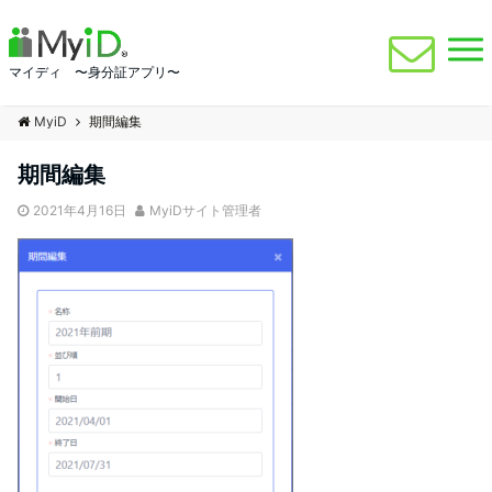
マイディ 〜身分証アプリ〜
MyiD
期間編集
期間編集
2021年4月16日
MyiDサイト管理者