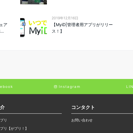
2019年12月16日
ェア
【MyiD|管理者用アプリがリリー
..
ス！】
ebook
Instagram
LI
介
コンタクト
プリ
お問い合わせ
プリ【がプリ！】