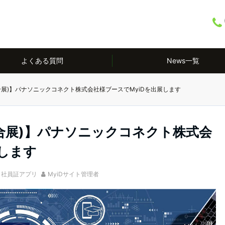
よくある質問
News一覧
育総合展)】パナソニックコネクト株式会社様ブースでMyiDを出展します
育総合展)】パナソニックコネクト株式会
展します
,
社員証アプリ
MyiDサイト管理者