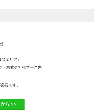
)
金)
T機器エリア）
クト株式会社様ブース内
が必要です。
らから
>>