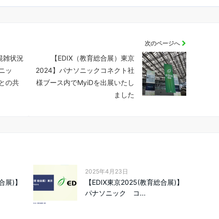
次のページへ
混雑状況
【EDIX（教育総合展）東京
ニッ
2024】パナソニックコネクト社
との共
様ブース内でMyiDを出展いたし
ました
2025年4月23日
総合展)】
【EDIX東京2025(教育総合展)】
パナソニック コ...