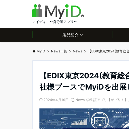
マイディ 〜身分証アプリ〜
製品紹介
MyiD
News一覧
News
【EDIX東京2024(教
【EDIX東京2024(教
社様ブースでMyiDを出
2024年4月19日
News
,
学生証アプリ【がプリ！】