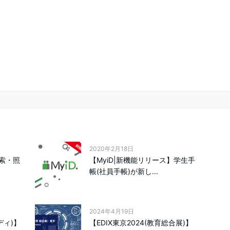
2020年2月18日
索・照
【MyiD|新機能リリース】学生手
帳(社員手帳)が新し...
2024年4月19日
ディ)】
【EDIX東京2024(教育総合展)】