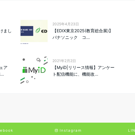
2025年4月23日
けまし
【EDIX東京2025(教育総合展)】
パナソニック コ...
2021年2月2日
ェア
【MyiD|リリース情報】アンケー
..
ト配信機能に、機能改...
ebook
Instagram
LI