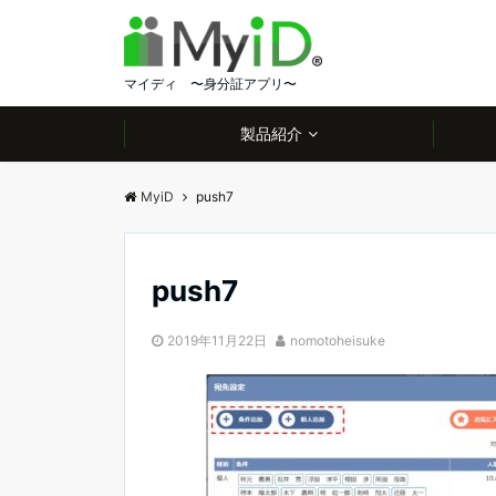
マイディ 〜身分証アプリ〜
製品紹介
MyiD
push7
push7
2019年11月22日
nomotoheisuke