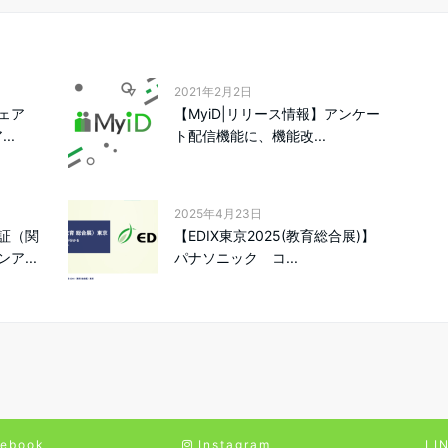
2021年2月2日
ェア
【MyiD|リリース情報】アンケー
..
ト配信機能に、機能改...
2025年4月23日
証（関
【EDIX東京2025(教育総合展)】
ア...
パナソニック コ...
ebook
Instagram
LI