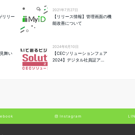
2021年7月27日
リがリリー
【リリース情報】管理画面の機
能改善について
2024年6月10日
お見舞い
【CECソリューションフェア
2024】デジタル社員証ア...
ebook
Instagram
LI