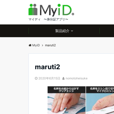
マイディ 〜身分証アプリ〜
製品紹介
MyiD
maruti2
maruti2
2020年6月15日
nomotoheisuke