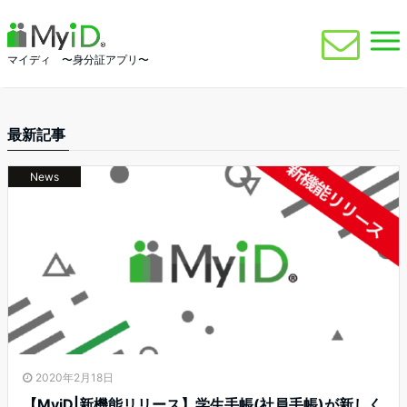
マイディ 〜身分証アプリ〜
最新記事
News
2020年2月18日
【MyiD|新機能リリース】学生手帳(社員手帳)が新しく