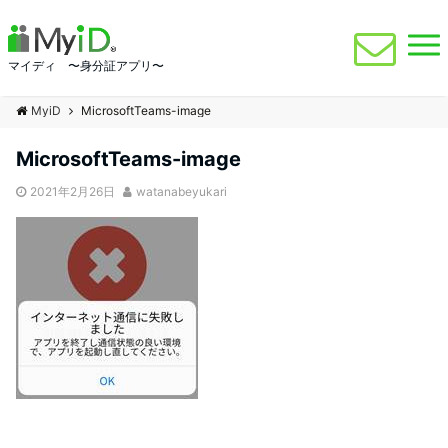
マイディ 〜身分証アプリ〜
MyiD
MicrosoftTeams-image
MicrosoftTeams-image
2021年2月26日
watanabeyukari